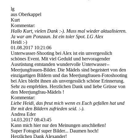
lg
aus Oberkappel
Kurt
Kommentar:
Hallo Kurt, vielen Dank :-). Muss mal wieder aktualisieren.
Ja war am Ponzaun. Ist ein toler Spot. LG Alex
Heidi :-)
01.08.2017
10:21:06
Unterwasser-Shooting bei Alex ist ein unvergesslich
schönes Event. Mit viel Geduld und hervoragender
Ausrüstung entstanden wundervolle Unterwasser-­
Meerjungfrauen-­Bilder.­ Die Mädels sind begeistert von den
einzigartigen Bildern und das Meerjungfrauen-­Fotoshooting
bei Alex bleibt ihnen als unvergesslich schöne Erinnerung.
Sehr zu empfehlen. Herzlichen Dank und liebe Grüsse von
den Meerjungfrau-Mädels !
Kommentar:
Liebe Heidi, das freut mich wenn es Euch gefallen hat und
Ihr mit den Bildern zufrieden seid. :-).
Andrea Eder
14.03.2017
08:43:45
Kann mich hier nur den Meinungen anschließen!
Super Fotograf super Bilder... Daumen hoch!
Herzlichen Dank Alexander!