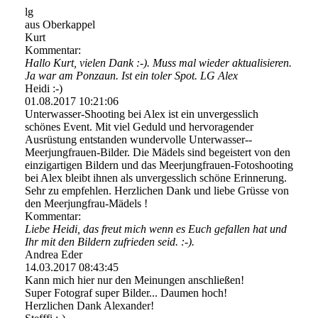
lg
aus Oberkappel
Kurt
Kommentar:
Hallo Kurt, vielen Dank :-). Muss mal wieder aktualisieren.
Ja war am Ponzaun. Ist ein toler Spot. LG Alex
Heidi :-)
01.08.2017
10:21:06
Unterwasser-Shooting bei Alex ist ein unvergesslich
schönes Event. Mit viel Geduld und hervoragender
Ausrüstung entstanden wundervolle Unterwasser-­
Meerjungfrauen-­Bilder.­ Die Mädels sind begeistert von den
einzigartigen Bildern und das Meerjungfrauen-­Fotoshooting
bei Alex bleibt ihnen als unvergesslich schöne Erinnerung.
Sehr zu empfehlen. Herzlichen Dank und liebe Grüsse von
den Meerjungfrau-Mädels !
Kommentar:
Liebe Heidi, das freut mich wenn es Euch gefallen hat und
Ihr mit den Bildern zufrieden seid. :-).
Andrea Eder
14.03.2017
08:43:45
Kann mich hier nur den Meinungen anschließen!
Super Fotograf super Bilder... Daumen hoch!
Herzlichen Dank Alexander!